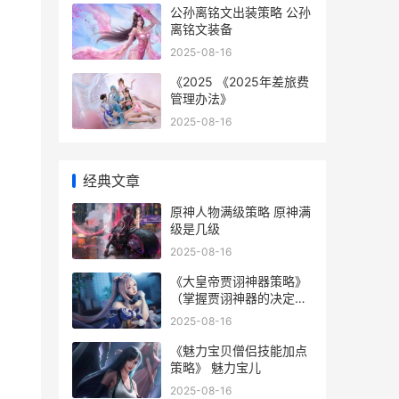
公孙离铭文出装策略 公孙
离铭文装备
2025-08-16
《2025 《2025年差旅费
管理办法》
2025-08-16
经典文章
原神人物满级策略 原神满
级是几级
2025-08-16
《大皇帝贾诩神器策略》
（掌握贾诩神器的决定因
素诀窍
2025-08-16
《魅力宝贝僧侣技能加点
策略》 魅力宝儿
2025-08-16