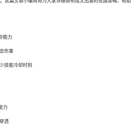
。这篇文章小编将将为大家详细说明铭文出装的思路策略，帮助
存能力
暴击伤害
减少技能冷却时刻
能力
穿透