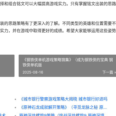
择和组合铭文可以大幅提高游戏实力。只有掌握铭文出装的思路
装的思路策略有了更深入的了解。不同类型的英雄和位置需要不
实力，并在游戏中取得更好的成绩。希望大家能够运用这些姿势
《钢铁侠单机游戏策略锦集》（成为钢铁侠的宝典 钢
铁侠单机版
2025-08-16
下一篇 
《城市银行警察游戏策略大揭晓 城市银行好进吗
《原神石龙成就解开策略》（寻觅龙脉之秘 原神五个石龙
原神策略男性人物（揭晓男性人物的技能与战术 原神男性玩家多还是女性玩家多
原神深井螺旋9策略（挑战深井螺旋9 原神深境螺旋九层攻略