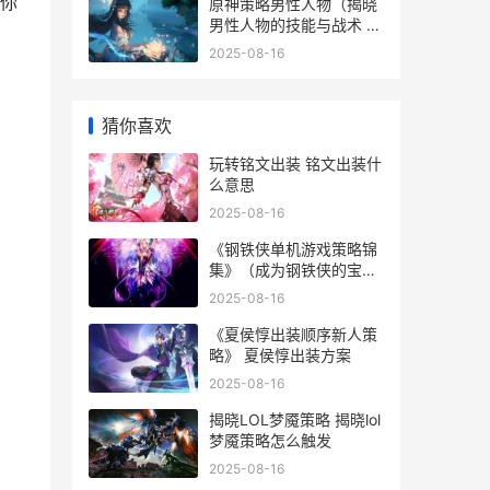
你
原神策略男性人物（揭晓
男性人物的技能与战术 原
神男性玩家多还是女性玩
2025-08-16
家多
猜你喜欢
玩转铭文出装 铭文出装什
么意思
2025-08-16
《钢铁侠单机游戏策略锦
集》（成为钢铁侠的宝典
钢铁侠单机版
2025-08-16
《夏侯惇出装顺序新人策
略》 夏侯惇出装方案
2025-08-16
揭晓LOL梦魇策略 揭晓lol
梦魇策略怎么触发
2025-08-16