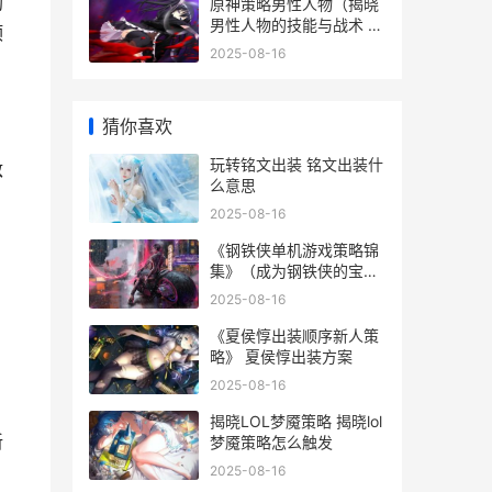
助
原神策略男性人物（揭晓
男性人物的技能与战术 原
顶
神男性玩家多还是女性玩
2025-08-16
家多
猜你喜欢
玩转铭文出装 铭文出装什
敌
么意思
2025-08-16
《钢铁侠单机游戏策略锦
集》（成为钢铁侠的宝典
钢铁侠单机版
2025-08-16
《夏侯惇出装顺序新人策
略》 夏侯惇出装方案
2025-08-16
揭晓LOL梦魇策略 揭晓lol
新
梦魇策略怎么触发
2025-08-16