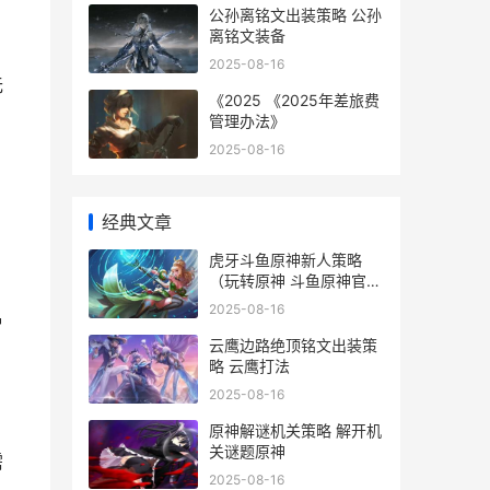
公孙离铭文出装策略 公孙
离铭文装备
2025-08-16
无
《2025 《2025年差旅费
管理办法》
2025-08-16
经典文章
虎牙斗鱼原神新人策略
（玩转原神 斗鱼原神官方
直播间
2025-08-16
冒
云鹰边路绝顶铭文出装策
略 云鹰打法
2025-08-16
原神解谜机关策略 解开机
关谜题原神
需
2025-08-16