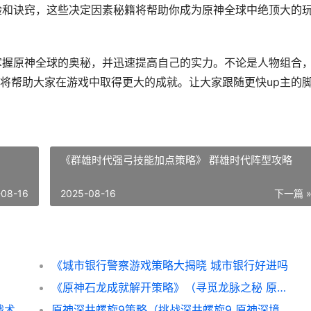
验和诀窍，这些决定因素秘籍将帮助你成为原神全球中绝顶大的
掌握原神全球的奥秘，并迅速提高自己的实力。不论是人物组合
将帮助大家在游戏中取得更大的成就。让大家跟随更快up主的
《群雄时代强弓技能加点策略》 群雄时代阵型攻略
-08-16
2025-08-16
下一篇 
《城市银行警察游戏策略大揭晓 城市银行好进吗
《原神石龙成就解开策略》（寻觅龙脉之秘 原神五个石龙
原神策略男性人物（揭晓男性人物的技能与战术 原神男性玩家多还是女性玩家多
原神深井螺旋9策略（挑战深井螺旋9 原神深境螺旋九层攻略