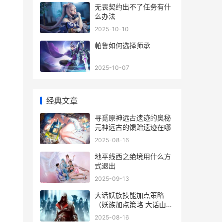
无畏契约出不了任务有什
么办法
2025-10-10
帕鲁如何选择师承
2025-10-07
经典文章
寻觅原神远古遗迹的奥秘
元神远古的馈赠遗迹在哪
2025-08-16
地平线西之绝境用什么方
式退出
2025-09-13
大话妖族技能加点策略
（妖族加点策略 大话山妖
加点
2025-08-16