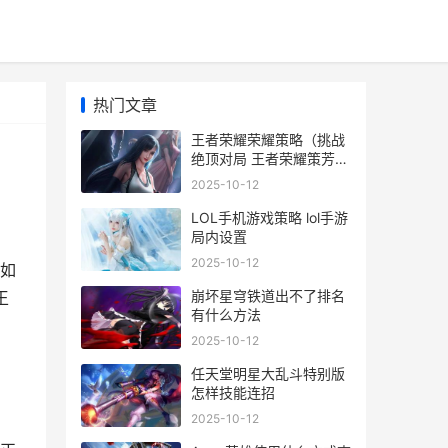
热门文章
王者荣耀荣耀策略（挑战
绝顶对局 王者荣耀策芳图
片
2025-10-12
LOL手机游戏策略 lol手游
局内设置
2025-10-12
如
崩坏星穹铁道出不了排名
王
有什么方法
2025-10-12
任天堂明星大乱斗特别版
怎样技能连招
2025-10-12