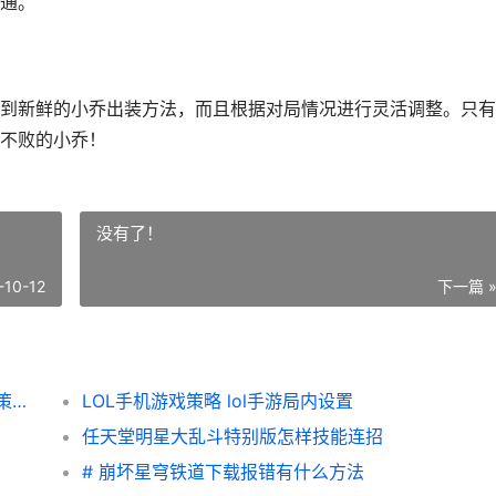
通。
到新鲜的小乔出装方法，而且根据对局情况进行灵活调整。只有
不败的小乔！
没有了！
-10-12
下一篇 
王者荣耀荣耀策略（挑战绝顶对局 王者荣耀策芳图片
LOL手机游戏策略 lol手游局内设置
任天堂明星大乱斗特别版怎样技能连招
# 崩坏星穹铁道下载报错有什么方法