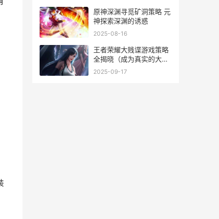
有
原神深渊寻觅矿洞策略 元
神探索深渊的诱惑
2025-08-16
王者荣耀大贱谍游戏策略
全揭晓（成为真实的大贱
，
谍 王者荣耀大大璇
2025-09-17
装