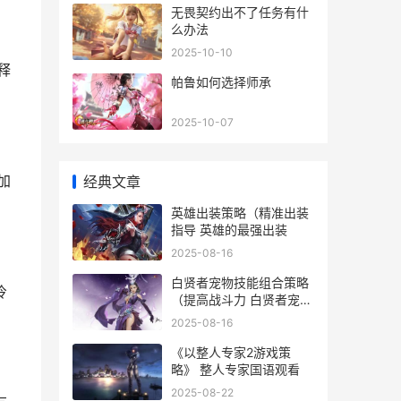
无畏契约出不了任务有什
么办法
2025-10-10
释
帕鲁如何选择师承
2025-10-07
加
经典文章
英雄出装策略（精准出装
指导 英雄的最强出装
2025-08-16
白贤者宠物技能组合策略
冷
（提高战斗力 白贤者宠物
技能怎么用
2025-08-16
《以整人专家2游戏策
略》 整人专家国语观看
2025-08-22